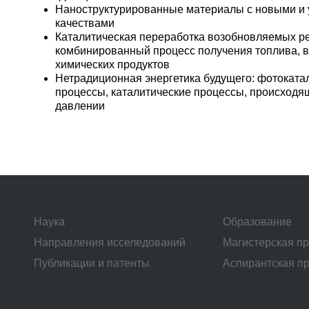
Наноструктурированные материалы с новыми и
качествами
Каталитическая переработка возобновляемых ре
комбинированный процесс получения топлива, в
химических продуктов
Нетрадиционная энергетика будущего: фотоката
процессы, каталитические процессы, происход
давлении
Наука
Образование
Направления исселедований
Магистерская п
Публикации и патенты
Аспирантская п