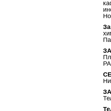
ка
ин
Но
За
хи
Па
З
Пл
РА
С
Ни
ЗА
Те
Те