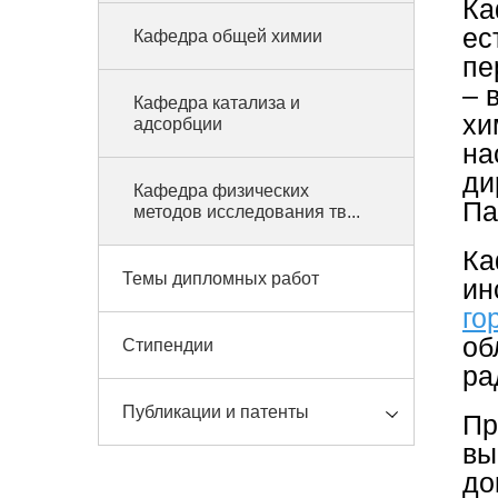
Ка
ес
Кафедра общей химии
пе
– 
Кафедра катализа и
хи
адсорбции
на
ди
Кафедра физических
Па
методов исследования тв...
Ка
Темы дипломных работ
ин
го
об
Стипендии
ра
Публикации и патенты
Пр
вы
до