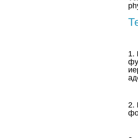
ph
Т
1.
фу
ие
ад
2.
фо